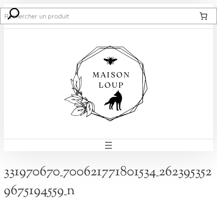
Recherche
331970670_700621771801534_262395352
9675194559_n